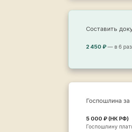
Составить доку
2 450 ₽
— в 6 ра
Госпошлина за 
5 000 ₽ (НК РФ)
Госпошлину плати